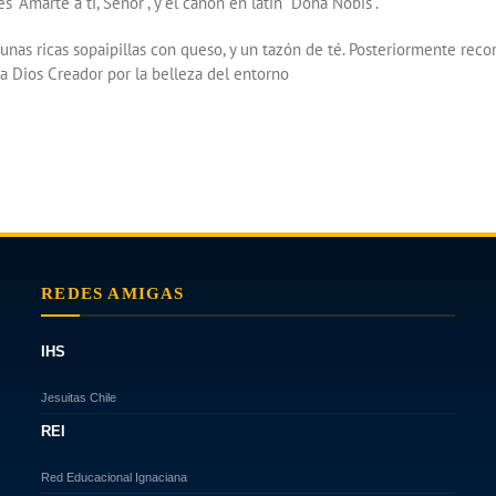
 “Amarte a ti, Señor”, y el canon en latín “Dona Nobis”.
unas ricas sopaipillas con queso, y un tazón de té. Posteriormente reco
 a Dios Creador por la belleza del entorno
REDES AMIGAS
IHS
Jesuitas Chile
REI
Red Educacional Ignaciana