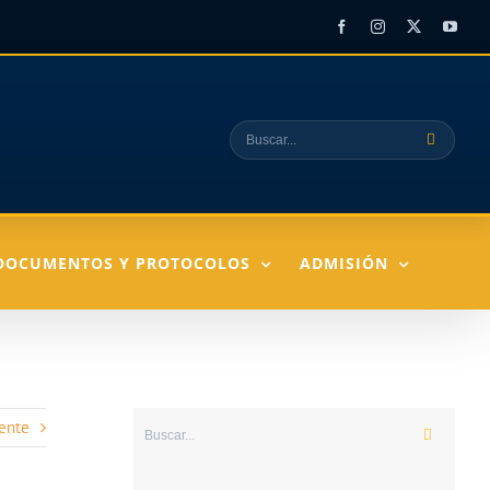
Facebook
Instagram
X
YouT
Buscar:
DOCUMENTOS Y PROTOCOLOS
ADMISIÓN
ente
Buscar: