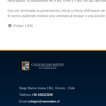
Participaron 16 estudiantes de 4ºBA, 4ºBB y 5ºBB con las canciones
Una vez terminada la presentación, chicas y chicos disfrutaron de 
el sector, pudiendo realizar una caminata al bosque y una oración
Visitas:
1.836
Diego Barros Arana 1361, Osorno , Chile
Teléfono:
+56 642223200
Email:
colegio@sanmateo.cl