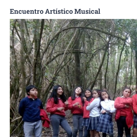
Encuentro Artístico Musical
Ver
imagen
más
grande