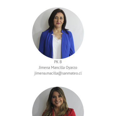
PK B
Jimena Mancilla Oyarzo
jimena.macilla