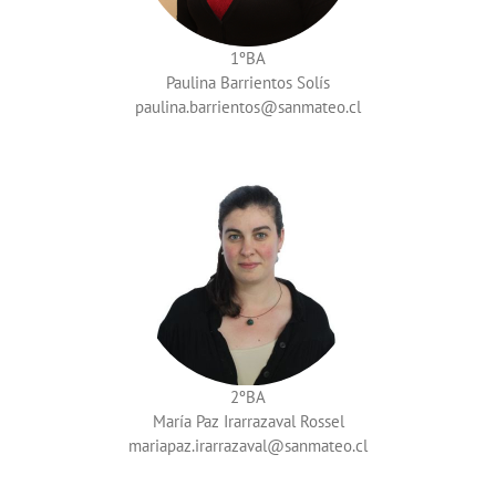
1ºBA
Paulina Barrientos Solís
paulina.barrientos
2ºBA
María Paz Irarrazaval Rossel
mariapaz.irarrazaval