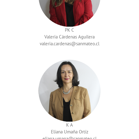
PK C
Valeria Cárdenas Aguilera
valeria.cardenas
K A
Eliana Umaña Ortíz
eliana.umana