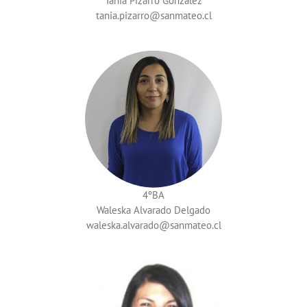
Tania Pizarro González
tania.pizarro
4ºBA
Waleska Alvarado Delgado
waleska.alvarado