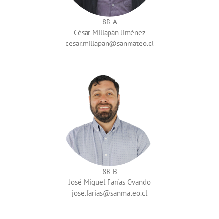
8B-A
César Millapán Jiménez
cesar.millapan
8B-B
José Miguel Farías Ovando
jose.farias