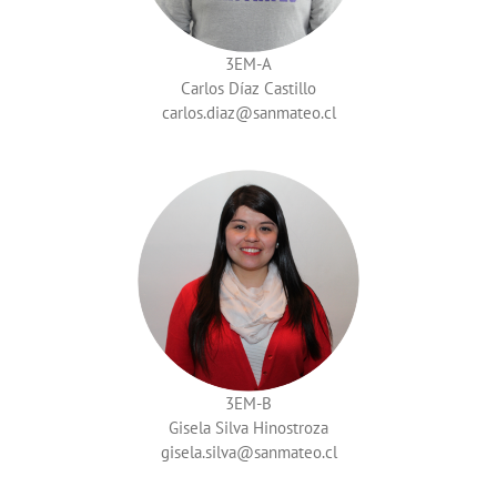
3EM-A
Carlos Díaz Castillo
carlos.diaz
3EM-B
Gisela Silva Hinostroza
gisela.silva