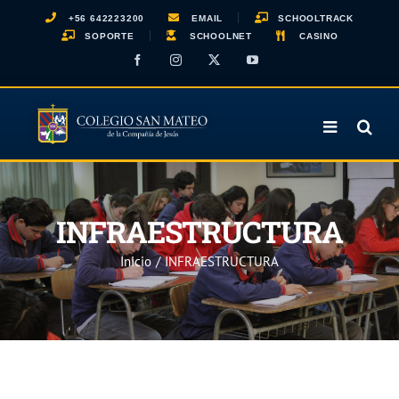
Saltar
+56 642223200
EMAIL
SCHOOLTRACK
al
SOPORTE
SCHOOLNET
CASINO
contenido
Facebook
Instagram
X
YouTube
INFRAESTRUCTURA
Inicio
INFRAESTRUCTURA