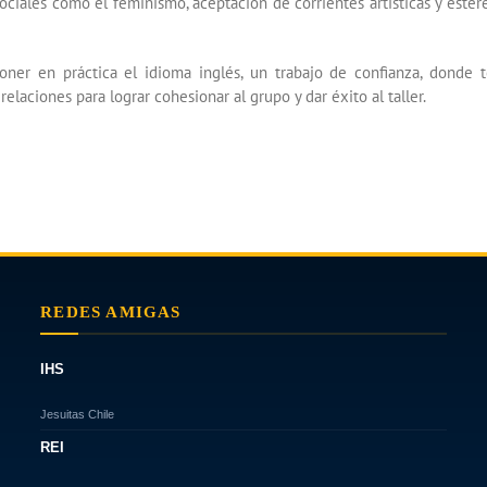
sociales como el feminismo, aceptación de corrientes artísticas y ester
ner en práctica el idioma inglés, un trabajo de confianza, donde 
elaciones para lograr cohesionar al grupo y dar éxito al taller.
REDES AMIGAS
IHS
Jesuitas Chile
REI