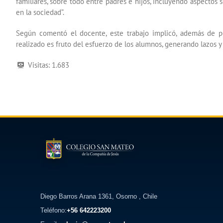
familiares, sobre todo entre padres e hijos, incluyendo aspectos 
en la sociedad”.
Según comentó el docente, este trabajo implicó, además de po
realizado es fruto del esfuerzo de los alumnos, generando lazos y r
Visitas:
1.683
Diego Barros Arana 1361, Osorno , Chile
Teléfono:
+56 642223200