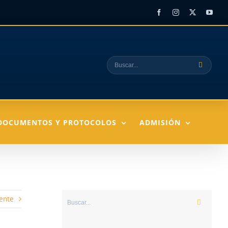
Facebook
Instagram
X
YouT
Buscar:
DOCUMENTOS Y PROTOCOLOS
ADMISIÓN
ente
Buscar: