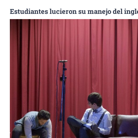
Estudiantes lucieron su manejo del ingl
Ver
imagen
más
grande