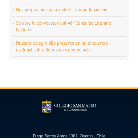
Nos preparamos para vivir el Tiempo Ignaciano
Se abre la convocatoria al 48° Concurso Literario
Pablo VI
Nuestro colegio dijo presente en un encuentro
nacional sobre liderazgo y democracia
Diego Barros Arana 1361, Osorno , Chile