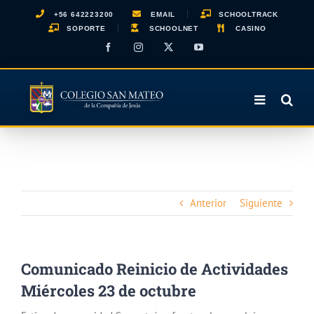
Saltar
+56 642223200
EMAIL
SCHOOLTRACK
al
SOPORTE
SCHOOLNET
CASINO
contenido
Facebook
Instagram
X
YouTube
Anterior
Siguiente
Comunicado Reinicio de Actividades
Miércoles 23 de octubre