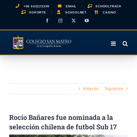
Saltar
+56 642223200
EMAIL
SCHOOLTRACK
al
SOPORTE
SCHOOLNET
CASINO
contenido
Facebook
Instagram
X
YouTube
Anterior
Siguiente
Rocío Bañares fue nominada a la
selección chilena de futbol Sub 17