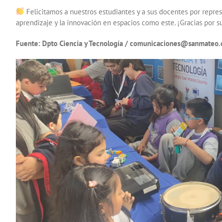
Felicitamos a nuestros estudiantes y a sus docentes por represe
aprendizaje y la innovación en espacios como este. ¡Gracias por
Fuente: Dpto Ciencia y Tecnología / comunicaciones@sanmateo.