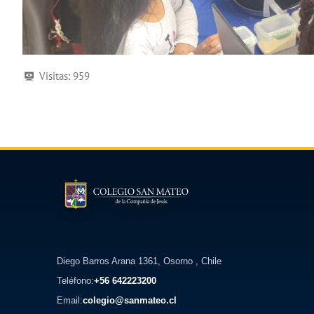
Visitas:
959
Diego Barros Arana 1361, Osorno , Chile
Teléfono:
+56 642223200
Email:
colegio@sanmateo.cl