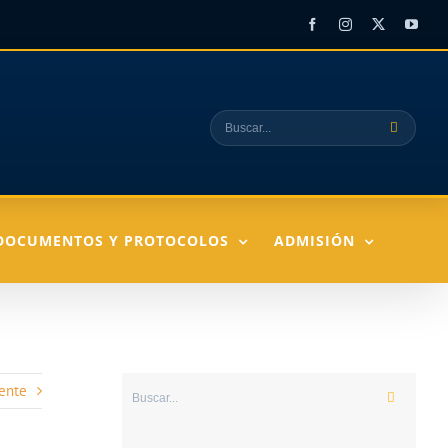
Facebook
Instagram
X
YouT
Buscar:
DOCUMENTOS Y PROTOCOLOS
ADMISIÓN
ente
Buscar: