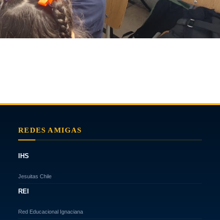
REDES AMIGAS
IHS
Jesuitas Chile
REI
Red Educacional Ignaciana