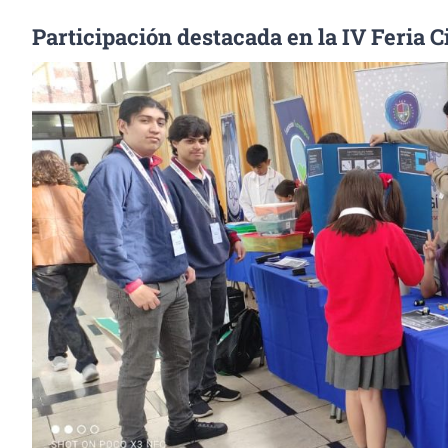
Participación destacada en la IV Feria C
Ver
imagen
más
grande