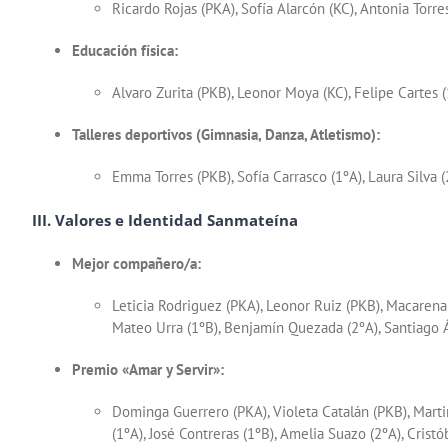
Ricardo Rojas (PKA), Sofía Alarcón (KC), Antonia Torre
Educación física:
Alvaro Zurita (PKB), Leonor Moya (KC), Felipe Cartes (
Talleres deportivos (Gimnasia, Danza, Atletismo):
Emma Torres (PKB), Sofía Carrasco (1ºA), Laura Silva 
III. Valores e Identidad Sanmateína
Mejor compañero/a:
Leticia Rodriguez (PKA), Leonor Ruiz (PKB), Macarena
Mateo Urra (1ºB), Benjamín Quezada (2ºA), Santiago Á
Premio «Amar y Servir»:
Dominga Guerrero (PKA), Violeta Catalán (PKB), Martin
(1ºA), José Contreras (1ºB), Amelia Suazo (2ºA), Cristó