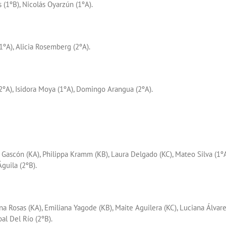
s (1ºB), Nicolás Oyarzún (1ºA).
1ºA), Alicia Rosemberg (2ºA).
(2ºA), Isidora Moya (1ºA), Domingo Arangua (2ºA).
 Gascón (KA), Philippa Kramm (KB), Laura Delgado (KC), Mateo Silva (1ºA
guila (2ºB).
a Rosas (KA), Emiliana Yagode (KB), Maite Aguilera (KC), Luciana Álvar
bal Del Río (2ºB).