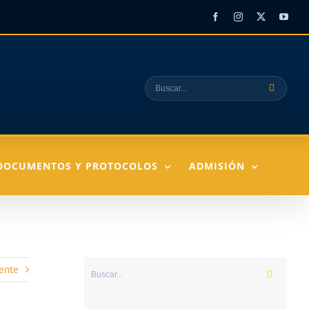
Facebook
Instagram
X
YouT
Buscar:
DOCUMENTOS Y PROTOCOLOS
ADMISIÓN
ente
Buscar: