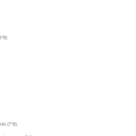
8°B)
rán (7°B).