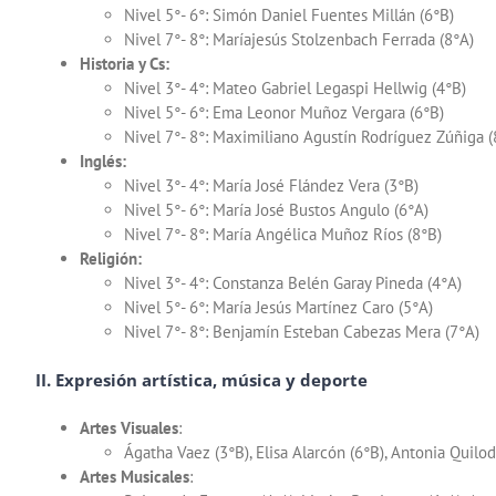
Nivel 5°- 6°: Simón Daniel Fuentes Millán (6°B)
Nivel 7°- 8°: Maríajesús Stolzenbach Ferrada (8°A)
Historia y Cs:
Nivel 3°- 4°: Mateo Gabriel Legaspi Hellwig (4°B)
Nivel 5°- 6°: Ema Leonor Muñoz Vergara (6°B)
Nivel 7°- 8°: Maximiliano Agustín Rodríguez Zúñiga (
Inglés:
Nivel 3°- 4°: María José Flández Vera (3°B)
Nivel 5°- 6°: María José Bustos Angulo (6°A)
Nivel 7°- 8°: María Angélica Muñoz Ríos (8°B)
Religión:
Nivel 3°- 4°: Constanza Belén Garay Pineda (4°A)
Nivel 5°- 6°: María Jesús Martínez Caro (5°A)
Nivel 7°- 8°: Benjamín Esteban Cabezas Mera (7°A)
II. Expresión artística, música y deporte
Artes Visuales
:
Ágatha Vaez (3°B), Elisa Alarcón (6°B), Antonia Quilod
Artes Musicales
: