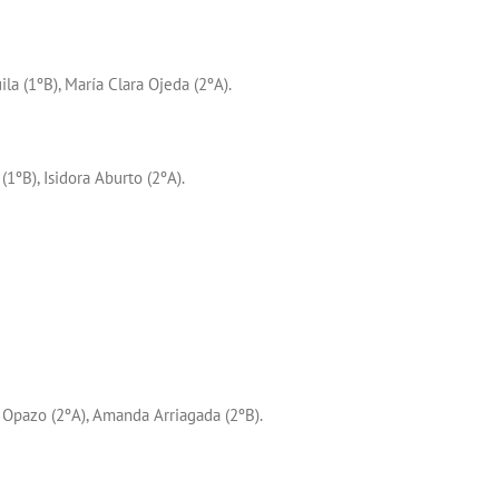
a (1ºB), María Clara Ojeda (2ºA).
(1ºB), Isidora Aburto (2ºA).
a Opazo (2ºA), Amanda Arriagada (2ºB).