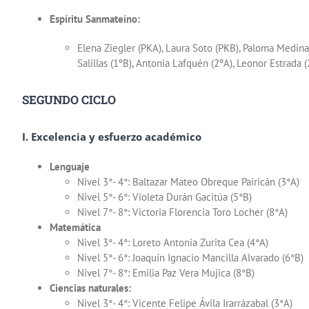
Espíritu Sanmateíno:
Elena Ziegler (PKA), Laura Soto (PKB), Paloma Medina 
Salillas (1ºB), Antonia Lafquén (2ºA), Leonor Estrada (
SEGUNDO CICLO
I. Excelencia y esfuerzo académico
Lenguaje
Nivel 3°- 4°: Baltazar Mateo Obreque Pairicán (3°A)
Nivel 5°- 6°: Violeta Durán Gacitúa (5°B)
Nivel 7°- 8°: Victoria Florencia Toro Locher (8°A)
Matemática
Nivel 3°- 4°: Loreto Antonia Zurita Cea (4°A)
Nivel 5°- 6°: Joaquín Ignacio Mancilla Alvarado (6°B)
Nivel 7°- 8°: Emilia Paz Vera Mujica (8°B)
Ciencias naturales:
Nivel 3°- 4°: Vicente Felipe Ávila Irarrázabal (3°A)