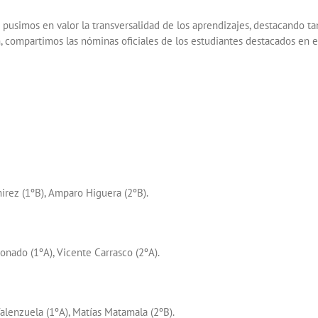
 pusimos en valor la transversalidad de los aprendizajes, destacando ta
 compartimos las nóminas oficiales de los estudiantes destacados en e
irez (1ºB), Amparo Higuera (2ºB).
onado (1ºA), Vicente Carrasco (2ºA).
alenzuela (1ºA), Matías Matamala (2ºB).