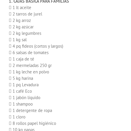
1. CAJAS BÁSICA PARA FAMILIAS
 1 lt aceite
 2 tarros de jurel
 2 kg arroz
 2 kg azúcar
 2 kg legumbres
 1 kg sal
 4 pq fideos (cortos y largos)
 6 salsas de tomates
 1 caja de té
 2 mermeladas 250 gr
 1 kg leche en polvo
 5 kg harina
 1 pq Levadura
 1 café Eco
 1 jabón líquido
 1 shampoo
 1 detergente de ropa
 1 cloro
 8 rollos papel higiénico
 10 kg papas